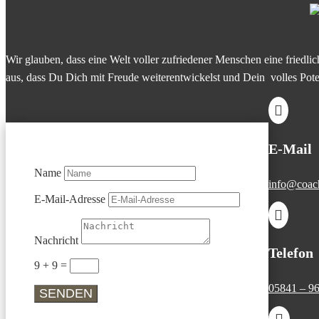
Wir glauben, dass eine Welt voller zufriedener Menschen eine friedlic
aus, dass Du Dich mit Freude weiterentwickelst und Dein volles Potent

E-Mail
Name
info@coachi
E-Mail-Adresse

Nachricht
Telefon
9 + 9
=
05841 – 96
SENDEN
