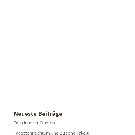
Diane
Unser aktueller Buch-Tipp: Das Asperger-
Syndrom im Erwachsenenalter und andere
hochfunktionale Autismus-Spektrum-
Störungen Tebartz van Elst (Hrsg.)Das
Buch "Das Asperger-Syndrom im
Erwachsenenalter und andere
hochfunktionale Autismus-Spektrum-
Störungen" ist ein...
Neueste Beiträge
Dein innerer Dämon
Facettenreichtum und Zugehörigkeit