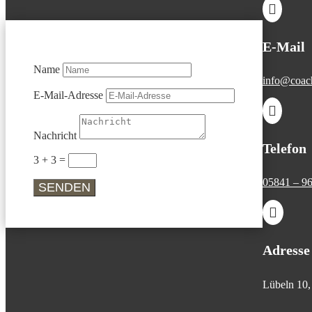

E-Mail
Name
info@coachi
E-Mail-Adresse

Nachricht
Telefon
3 + 3
=
05841 – 96
SENDEN

Adresse
Lübeln 10